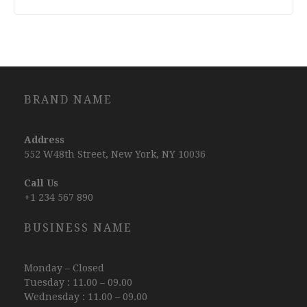
BRAND NAME
Address
552 W48th Street, New York, NY 10036
Call Us
+1 234 567 890
BUSINESS NAME
Monday – Closed
Tuesday : 11.00 – 09.00
Wednesday : 11.00 – 09.00