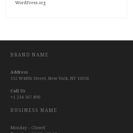
WordPress.org
BRAND NAME
Address
552 W48th Street, New York, NY 10036
Call Us
+1 234 567 890
BUSINESS NAME
Monday – Closed