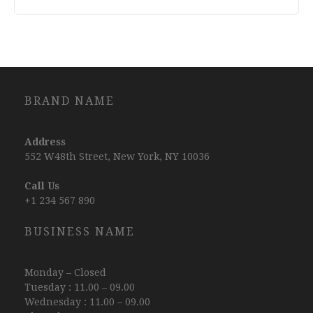
BRAND NAME
Address
552 W48th Street, New York, NY 10036
Call Us
+1 234 567 890
BUSINESS NAME
Monday – Closed
Tuesday : 11.00 – 09.00
Wednesday : 11.00 – 09.00