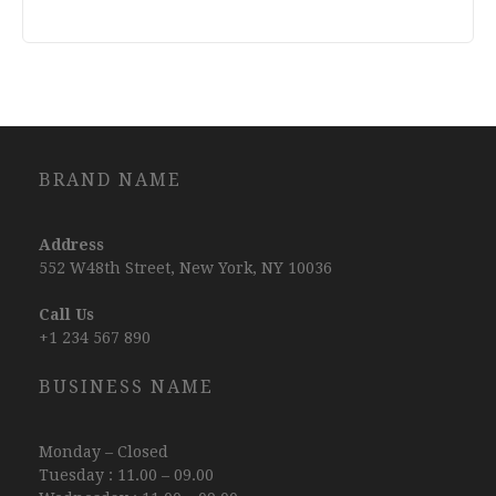
BRAND NAME
Address
552 W48th Street, New York, NY 10036
Call Us
+1 234 567 890
BUSINESS NAME
Monday – Closed
Tuesday : 11.00 – 09.00